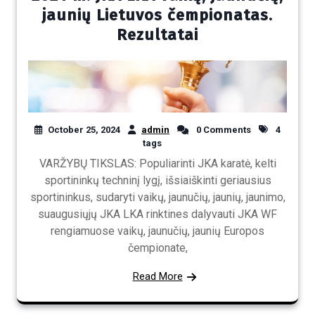
jaunių Lietuvos čempionatas.
Rezultatai
October 25, 2024
admin
0 Comments
4
tags
VARŽYBŲ TIKSLAS: Populiarinti JKA karatė, kelti
sportininkų techninį lygį, išsiaiškinti geriausius
sportininkus, sudaryti vaikų, jaunučių, jaunių, jaunimo,
suaugusiųjų JKA LKA rinktines dalyvauti JKA WF
rengiamuose vaikų, jaunučių, jaunių Europos
čempionate,
Read More