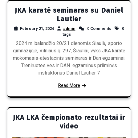
JKA karatė seminaras su Daniel
Lautier
February 21, 2024
admin
0 Comments
0
tags
2024 m. balandžio 20/21 dienomis Šiaulių sporto
gimnazijoje, Vilniaus g. 297, Šiauliai, vyks JKA karatė
mokomasis-atestacinis seminaras ir Dan egzaminai.
Treniruotes ves ir DAN egzaminus priiminės
instruktorius Daniel Lautier 7
Read More
JKA LKA čempionato rezultatai ir
video