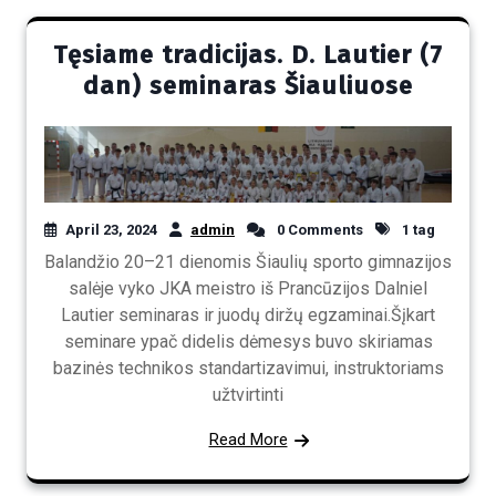
Tęsiame tradicijas. D. Lautier (7
dan) seminaras Šiauliuose
April 23, 2024
admin
0 Comments
1 tag
Balandžio 20–21 dienomis Šiaulių sporto gimnazijos
salėje vyko JKA meistro iš Prancūzijos Dalniel
Lautier seminaras ir juodų diržų egzaminai.Šįkart
seminare ypač didelis dėmesys buvo skiriamas
bazinės technikos standartizavimui, instruktoriams
užtvirtinti
Read More