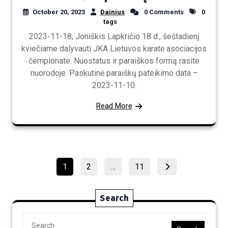
October 20, 2023
Dainius
0 Comments
0
tags
2023-11-18, Joniškis Lapkričio 18 d., šeštadienį
kviečiame dalyvauti JKA Lietuvos karatė asociacijos
čempionate. Nuostatus ir paraiškos formą rasite
nuorodoje. Paskutinė paraiškų pateikimo data –
2023-11-10.
Read More
Posts
Page
Page
Page
1
2
…
11
pagination
Search