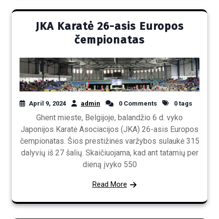
JKA Karatė 26-asis Europos
čempionatas
April 9, 2024
admin
0 Comments
0 tags
Ghent mieste, Belgijoje, balandžio 6 d. vyko
Japonijos Karatė Asociacijos (JKA) 26-asis Europos
čempionatas. Šios prestižinės varžybos sulaukė 315
dalyvių iš 27 šalių. Skaičiuojama, kad ant tatamių per
dieną įvyko 550
Read More