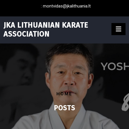
Skip
:
montvidas@jkalithuania.lt
to
content
JKA LITHUANIAN KARATE
ASSOCIATION
HOME
POSTS