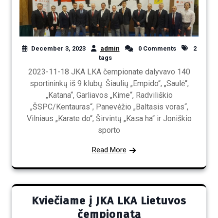
December 3, 2023
admin
0 Comments
2
tags
2023-11-18 JKA LKA čempionate dalyvavo 140
sportininkų iš 9 klubų: Šiaulių „Empido“, „Saulė“,
„Katana“, Garliavos „Kime“, Radviliškio
„ŠSPC/Kentauras“, Panevėžio „Baltasis voras“,
Vilniaus „Karate do“, Širvintų „Kasa ha“ ir Joniškio
sporto
Read More
Kviečiame į JKA LKA Lietuvos
čempionatą