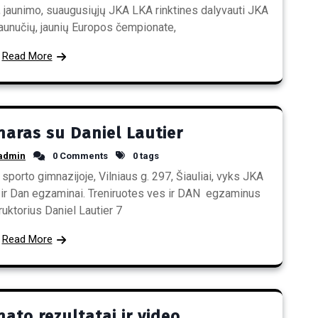
ių, jaunimo, suaugusiųjų JKA LKA rinktines dalyvauti JKA
aunučių, jaunių Europos čempionate,
Read More
naras su Daniel Lautier
admin
0 Comments
0 tags
porto gimnazijoje, Vilniaus g. 297, Šiauliai, vyks JKA
ir Dan egzaminai. Treniruotes ves ir DAN egzaminus
ruktorius Daniel Lautier 7
Read More
ato rezultatai ir video