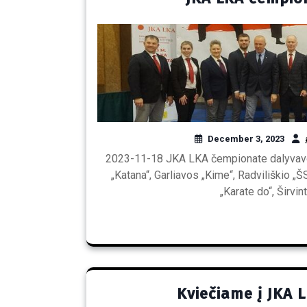
December 3, 2023
2023-11-18 JKA LKA čempionate dalyvavo 14
„Katana“, Garliavos „Kime“, Radviliškio „
„Karate do“, Širvin
Kviečiame į JKA 