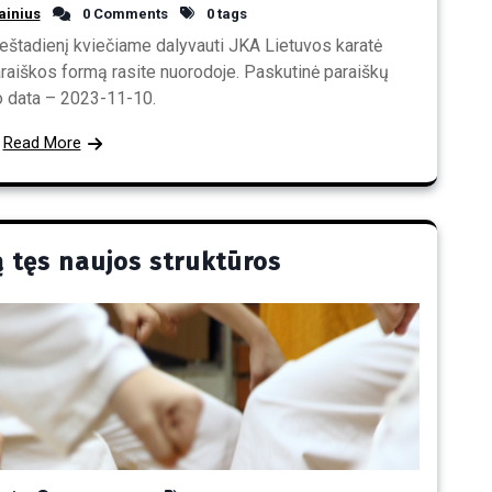
ainius
0 Comments
0 tags
šeštadienį kviečiame dalyvauti JKA Lietuvos karatė
raiškos formą rasite nuorodoje. Paskutinė paraiškų
o data – 2023-11-10.
Read More
ą tęs naujos struktūros