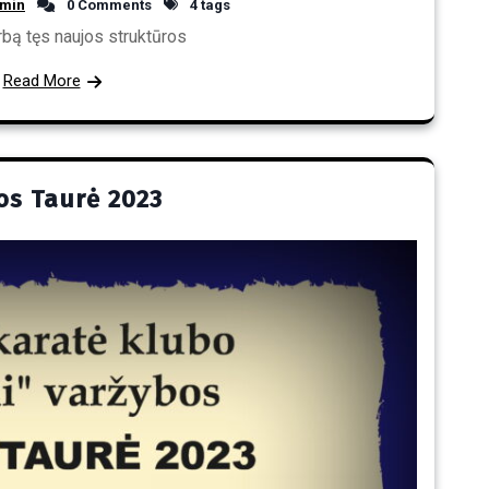
min
0 Comments
4 tags
rbą tęs naujos struktūros
Read More
os Taurė 2023