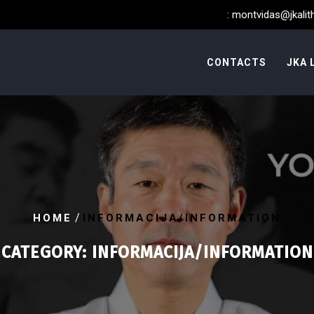
:
montvidas@jkalith
CONTACTS
JKA 
/
HOME
INFORMACIJA/INFORMATION
CATEGORY:
INFORMACIJA/INFORMATION