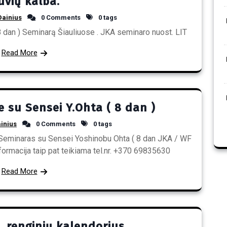
tuvių kalba.
Dainius
0 Comments
0 tags
8 dan ) Seminarą Šiauliuose . JKA seminaro nuost. LIT
Read More
 su Sensei Y.Ohta ( 8 dan )
inius
0 Comments
0 tags
 Seminaras su Sensei Yoshinobu Ohta ( 8 dan JKA / WF
nformacija taip pat teikiama tel.nr. +370 69835630
Read More
. renginių kalendorius