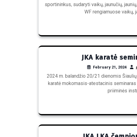
sportininkus, sudaryti vaikų, jaunučių, jaun
WF rengiamuose vaikų, j
JKA karatė semi
February 21, 2024
2024 m. balandžio 20/21 dienomis Šiaulių s
karatė mokomasis-atestacinis seminaras 
priiminės inst
JKA LKA čempion