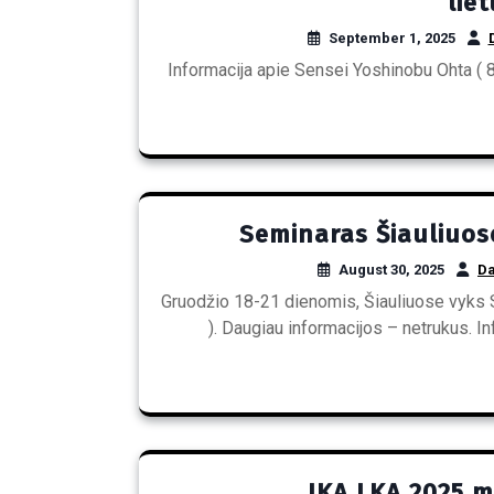
lie
September 1, 2025
Informacija apie Sensei Yoshinobu Ohta ( 
Seminaras Šiauliuose
August 30, 2025
Da
Gruodžio 18-21 dienomis, Šiauliuose vyks
). Daugiau informacijos – netrukus. I
JKA LKA 2025 m