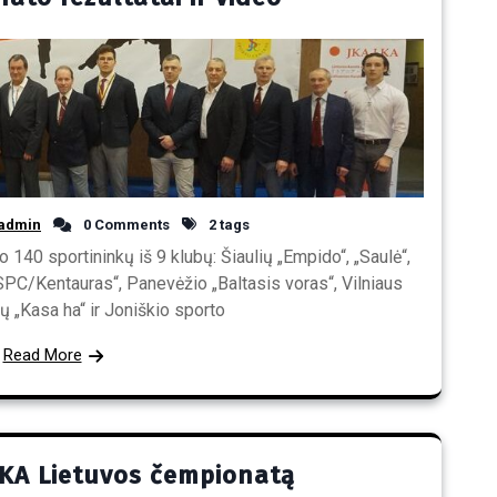
admin
0 Comments
2 tags
0 sportininkų iš 9 klubų: Šiaulių „Empido“, „Saulė“,
ŠSPC/Kentauras“, Panevėžio „Baltasis voras“, Vilniaus
tų „Kasa ha“ ir Joniškio sporto
Read More
LKA Lietuvos čempionatą