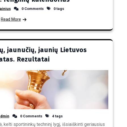
ainius
0 Comments
0 tags
Read More
ų, jaunučių, jaunių Lietuvos
tas. Rezultatai
admin
0 Comments
4 tags
elti sportininkų techninį lygį, išsiaiškinti geriausius