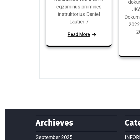
doku
egzaminus priiminės
JKA
instruktorius Daniel
Dokume
Lautier 7
2022
2
Read More
Archieves
Cat
September 2025
INFOR