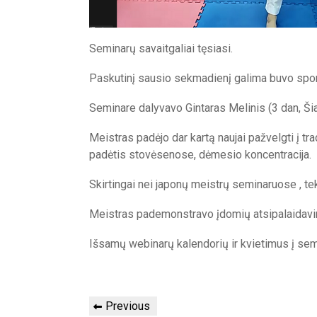
Seminarų savaitgaliai tęsiasi.
Paskutinį sausio sekmadienį galima buvo sportu
Seminare dalyvavo Gintaras Melinis (3 dan, Šia
Meistras padėjo dar kartą naujai pažvelgti į tr
padėtis stovėsenose, dėmesio koncentracija.
Skirtingai nei japonų meistrų seminaruose , tek
Meistras pademonstravo įdomių atsipalaidavi
Išsamų webinarų kalendorių ir kvietimus į sem
Post
Previous
Previous