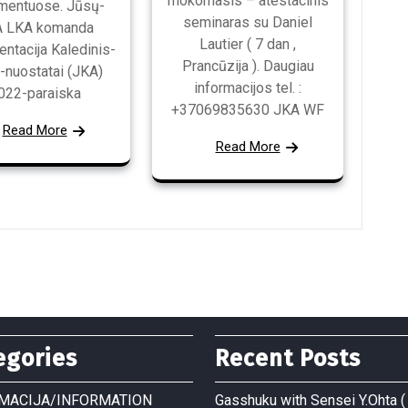
mokomasis – atestacinis
mentuose. Jūsų-
seminaras su Daniel
 LKA komanda
Lautier ( 7 dan ,
ntacija Kaledinis-
Prancūzija ). Daugiau
-nuostatai (JKA)
informacijos tel. :
022-paraiska
+37069835630 JKA WF
Read More
Read More
egories
Recent Posts
MACIJA/INFORMATION
Gasshuku with Sensei Y.Ohta ( 