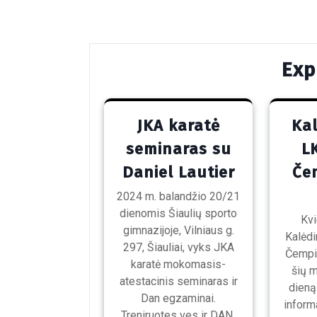
navigation
Post
Exp
JKA karatė
Kal
seminaras su
L
Daniel Lautier
Če
2024 m. balandžio 20/21
dienomis Šiaulių sporto
Kvi
gimnazijoje, Vilniaus g.
Kalėdi
297, Šiauliai, vyks JKA
Čempio
karatė mokomasis-
šių 
atestacinis seminaras ir
dieną 
Dan egzaminai.
inform
Treniruotes ves ir DAN