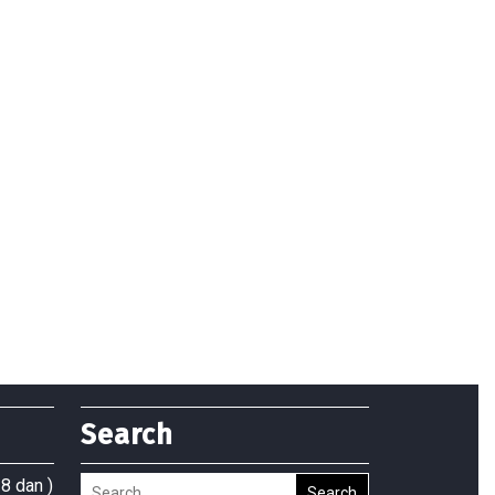
Search
8 dan )
Search