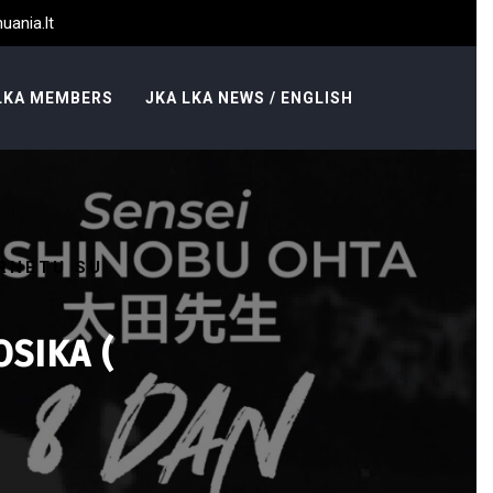
uania.lt
LKA MEMBERS
JKA LKA NEWS / ENGLISH
RNETU SU
SIKA (