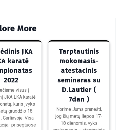
Post
lore More
ėdinis JKA
Tarptautinis
KA karatė
mokomasis-
mpionatas
atestacinis
2022
seminaras su
D.Lautier (
ečiame visus į
nį JKA LKA karatė
7dan )
natą, kuris įvyks
Norime Jums pranešti,
metų gruodžio 18
jog šių metų liepos 17-
, Garliavoje. Visa
18 dienomis, vyks
acija- prisegtuose