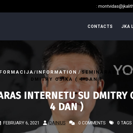
:
montvidas@jkalith
CONTACTS
JKA 
/
NFORMACIJA/INFORMATION
SEMINARAS INTE
DMITRY OSIKA ( 4 DAN )
ARAS INTERNETU SU DMITRY O
4 DAN )
FEBRUARY 6, 2021
DAINIUS
0 COMMENTS
0 TAGS