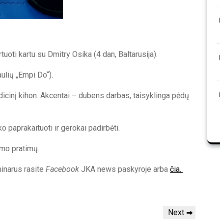
oti kartu su Dmitry Osika (4 dan, Baltarusija).
ulių „Empi Do“).
adicinį kihon. Akcentai – dubens darbas, taisyklinga pėdų
o paprakaituoti ir gerokai padirbėti.
mo pratimų.
inarus rasite
Facebook
JKA news paskyroje arba
čia.
Next
Next