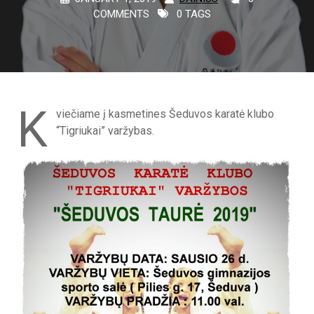
COMMENTS
0 TAGS
K
viečiame į kasmetines Šeduvos karatė klubo
“Tigriukai” varžybas.