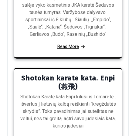
salėje vyko kasmetinis JKA karatė Šeduvos
taurės turnyras. Varžybose dalyvavo
sportininkai iš 8 klubų : Šiaulių „Empido“,
„Saulė“, „Katana“, Šeduvos „Tigriukai“,
Garliavos „Budo“, Raseinių „Bushido“
Read More
Shotokan karate kata. Enpi
(燕飛)
Shotokan Karatė kata Enpi kilusi iš Tomari-tė ,
išvertus į lietuvių kalbą reiškianti “kregždutės
skrydis”. Toks pavadinimas jai suteiktas ne
veltui, nes tai greita, aštri savo judesiais kata,
kurios judesiai