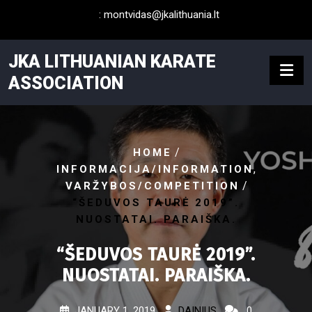
Skip
:
montvidas@jkalithuania.lt
to
content
JKA LITHUANIAN KARATE
ASSOCIATION
/
HOME
,
INFORMACIJA/INFORMATION
/
VARŽYBOS/COMPETITION
“ŠEDUVOS TAURĖ 2019”.
NUOSTATAI. PARAIŠKA.
“ŠEDUVOS TAURĖ 2019”.
NUOSTATAI. PARAIŠKA.
JANUARY 1, 2019
DAINIUS
0