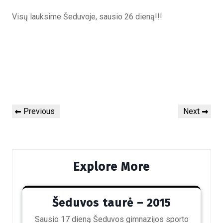
Visų lauksime Šeduvoje, sausio 26 dieną!!!
Post
Previous
Next
Previous
Next
navigation
Post
Post
Explore More
Šeduvos taurė – 2015
Sausio 17 dieną Šeduvos gimnazijos sporto