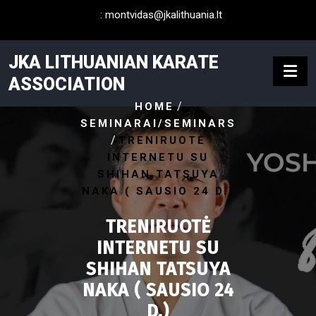
Skip
:
montvidas@jkalithuania.lt
to
content
JKA LITHUANIAN KARATE
ASSOCIATION
/
HOME
SEMINARAI/SEMINARS
/
TRENIRUOTĖ
INTERNETU SU
SHIHAN TATSUYA
NAKA ( SAUSIO 24 D.)
TRENIRUOTĖ
INTERNETU SU
SHIHAN TATSUYA
NAKA ( SAUSIO 24
D.)