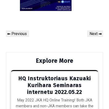
Post
Previous
Next
Previous
Next
navigation
Post
Post
Explore More
HQ Instruktoriaus Kazuaki
Kurihara Seminaras
internetu 2022.05.22
May 2022 JKA HQ Online Training! Both JKA
members and non-JKA members can take the